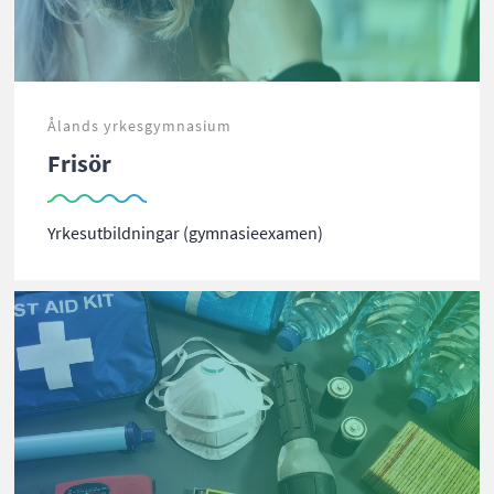
Ålands yrkesgymnasium
Frisör
Yrkesutbildningar (gymnasieexamen)