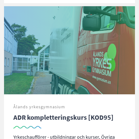
Ålands yrkesgymnasium
ADR kompletteringskurs [KOD95]
Yrkeschaufförer - utbildningar och kurser, Övriga