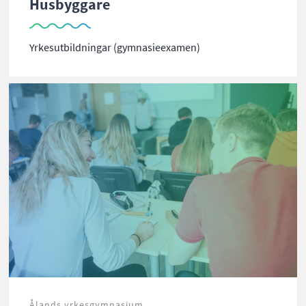
Husbyggare
Yrkesutbildningar (gymnasieexamen)
Ålands yrkesgymnasium