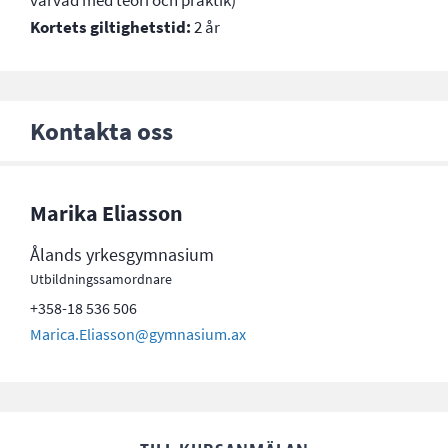
varvad med teori och praktik)
Kortets giltighetstid:
2 år
Kontakta oss
Marika Eliasson
Ålands yrkesgymnasium
Utbildningssamordnare
+358-18 536 506
Marica.Eliasson@gymnasium.ax