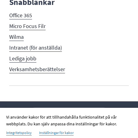
Snabblänkar
Office 365
Micro Focus Filr
Wilma
Intranet (för anställda)
Lediga jobb
Verksamhetsberättelser
Lämna feedback på sidan
Vi använder kakor för att tillhandahålla funktionalitet på vår
webbplats. Du kan själv anpassa dina inställningar för kakor.
Integritetspolicy
Inställningar för kakor