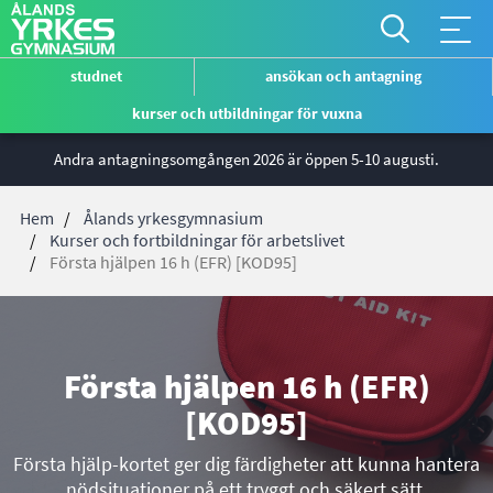
*
Åtgärdsm
*
studnet
ansökan och antagning
global
Genvägsmeny
kurser och utbildningar för vuxna
ÅYG
Hoppa
Andra antagningsomgången 2026 är öppen 5-10 augusti.
till
huvudinnehåll
Hem
Ålands yrkesgymnasium
Kurser och fortbildningar för arbetslivet
Första hjälpen 16 h (EFR) [KOD95]
Länkstig
Första hjälpen 16 h (EFR)
[KOD95]
Första hjälp-kortet ger dig färdigheter att kunna hantera
nödsituationer på ett tryggt och säkert sätt.