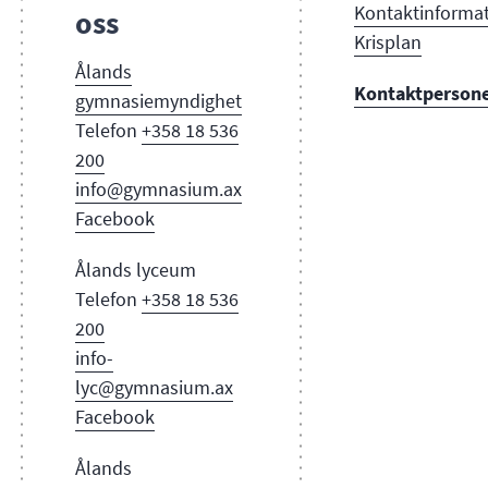
Kontaktinforma
oss
Krisplan
Ålands
Kontaktperson
gymnasi
emyndighet
Telefon
+358 18 536
200
info@gymnasium.ax
Facebook
Ålands lyceum
Telefon
+358 18 536
200
info-
lyc@gymnasium.ax
Facebook
Ålands