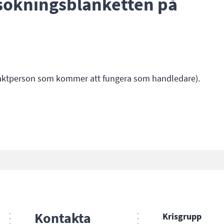
nsökningsblanketten på
taktperson som kommer att fungera som handledare).
)
Kontakta
Krisgrupp