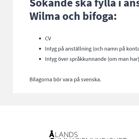
Sökande ska fylla i a
Wilma och bifoga:
CV
Intyg på anställning (och namn på kon
Intyg över språkkunnande (om man har
Bilagorna bör vara på svenska.