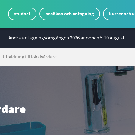
*
studnet
ansökan och antagning
kurser och u
Genvägsmeny
ÅYG
Andra antagningsomgången 2026 är öppen 5-10 augusti.
Utbildning till lokalvårdare
rdare