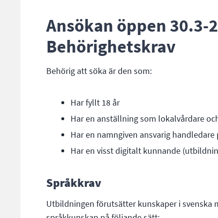
Ansökan öppen 30.3-2
Behörighetskrav
Behörig att söka är den som:
Har fyllt 18 år
Har en anställning som lokalvårdare och
Har en namngiven ansvarig handledare p
Har en visst digitalt kunnande (utbildning 
Språkkrav
Utbildningen förutsätter kunskaper i svenska 
språkkunskap på följande sätt: