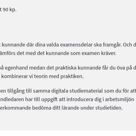
t 90 kp.
tt kunnande där dina valda examensdelar ska framgår. Och 
er jämförs det med det kunnande som examen kräver.
n på egenhand medan det praktiska kunnande får du öva på d
, kombinerar vi teorin med praktiken.
n tillgång till samma digitala studiematerial som du för at
ledaren har till uppgift att introducera dig i arbetsmiljön
 återkommande bedöma ditt lärande under studietiden.