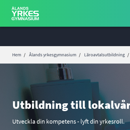
Hoppa
till
huvudinnehåll
Hem
Ålands yrkesgymnasium
Läroavtalsutbildning
Länkstig
Utbildning till lokalvå
Utveckla din kompetens - lyft din yrkesroll.