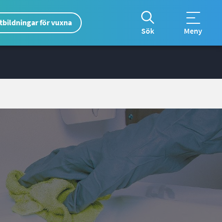
*
tbildningar för vuxna
*
Åtgärdsmen
Sök
Meny
Extrameny
global
Translate
ÅYG