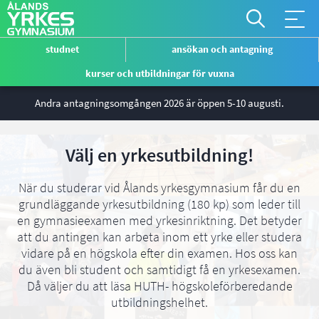
*
Åtgärdsm
*
studnet
ansökan och antagning
global
Genvägsmeny
kurser och utbildningar för vuxna
ÅYG
Hoppa
Andra antagningsomgången 2026 är öppen 5-10 augusti.
till
huvudinnehåll
Välj en yrkesutbildning!
När du studerar vid Ålands yrkesgymnasium får du en
grundläggande yrkesutbildning (180 kp) som leder till
en gymnasieexamen med yrkesinriktning. Det betyder
att du antingen kan arbeta inom ett yrke eller studera
vidare på en högskola efter din examen. Hos oss kan
du även bli student och samtidigt få en yrkesexamen.
Då väljer du att läsa HUTH- högskoleförberedande
utbildningshelhet.