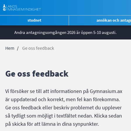
*
studnet
ansökan och antag
Genvägsmeny
Hoppa
Andra antagningsomgången 2026 är öppen 5-10 augusti.
ÅG
till
huvudinnehåll
Hem
Ge oss feedback
Länkstig
Ge oss feedback
Vi försöker se till att informationen på Gymnasium.ax
är uppdaterad och korrekt, men fel kan förekomma.
Ge oss feedback eller beskriv problemet du upplever
så tydligt som möjligt i textfältet nedan. Klicka sedan
på skicka för att lämna in dina synpunkter.