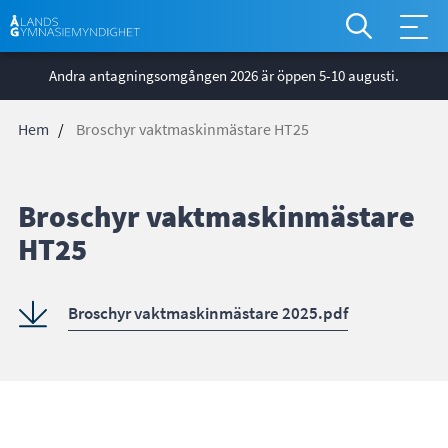
*
Åtgärdsm
Hoppa
global
Andra antagningsomgången 2026 är öppen 5-10 augusti.
till
huvudinnehåll
Hem
Broschyr vaktmaskinmästare HT25
Länkstig
Broschyr vaktmaskinmästare
HT25
Broschyr vaktmaskinmästare 2025.pdf