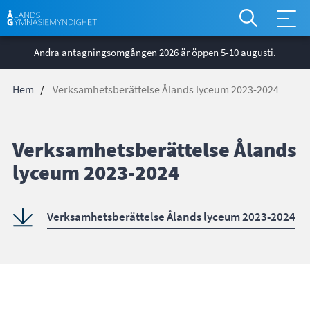
*
Åtgärdsm
Hoppa
global
Andra antagningsomgången 2026 är öppen 5-10 augusti.
till
huvudinnehåll
Hem
Verksamhetsberättelse Ålands lyceum 2023-2024
Länkstig
Verksamhetsberättelse Ålands
lyceum 2023-2024
Verksamhetsberättelse Ålands lyceum 2023-2024