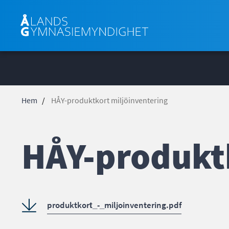
Hoppa
till
huvudinnehåll
Hem
HÅY-produktkort miljöinventering
Länkstig
HÅY-produktk
produktkort_-_miljoinventering.pdf