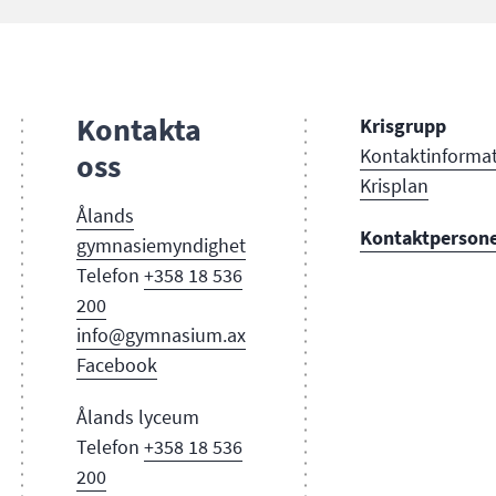
Kontakta
Krisgrupp
Kontaktinforma
oss
Krisplan
Ålands
Kontaktperson
gymnasi
emyndighet
Telefon
+358 18 536
200
info@gymnasium.ax
Facebook
Ålands lyceum
Telefon
+358 18 536
200