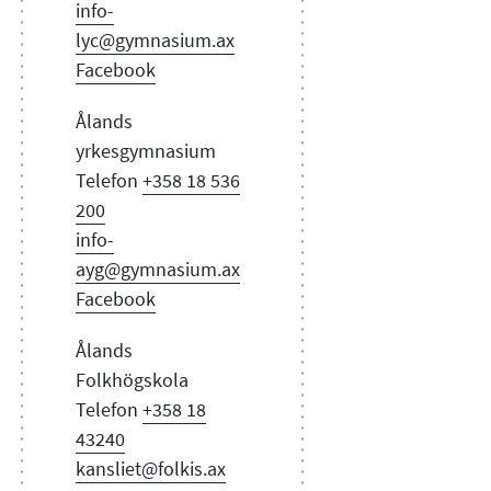
info-
lyc@gymnasium.ax
Facebook
Ålands
yrkesgymnasium
Telefon
+358 18 536
200
info-
ayg@gymnasium.ax
Facebook
Ålands
Folkhögskola
Telefon
+358 18
43240
kansliet@folkis.ax