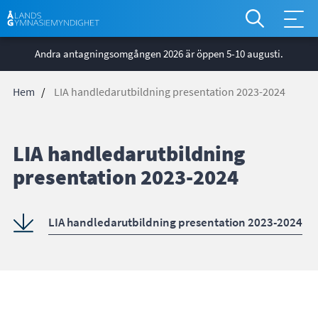
*
Åtgärdsm
Hoppa
global
Andra antagningsomgången 2026 är öppen 5-10 augusti.
till
huvudinnehåll
Hem
LIA handledarutbildning presentation 2023-2024
Länkstig
LIA handledarutbildning
presentation 2023-2024
LIA handledarutbildning presentation 2023-2024