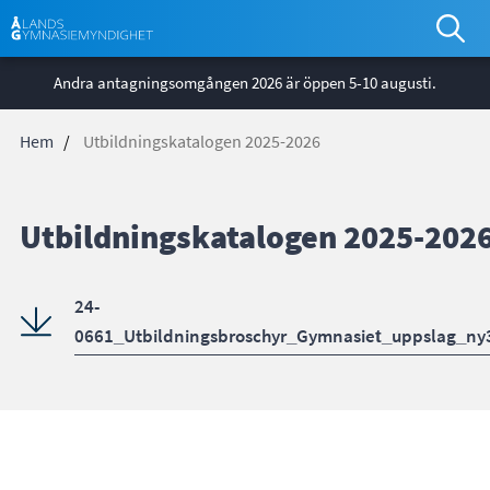
*
Åtgä
Hoppa
glob
Andra antagningsomgången 2026 är öppen 5-10 augusti.
till
huvudinnehåll
Hem
Utbildningskatalogen 2025-2026
Länkstig
Utbildningskatalogen 2025-202
24-
0661_Utbildningsbroschyr_Gymnasiet_uppslag_ny