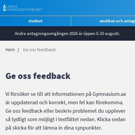
*
studnet
ansökan och antag
Genvägsmeny
Hoppa
Andra antagningsomgången 2026 är öppen 5-10 augusti.
ÅG
till
huvudinnehåll
Hem
Ge oss feedback
Länkstig
Ge oss feedback
Vi försöker se till att informationen på Gymnasium.ax
är uppdaterad och korrekt, men fel kan förekomma.
Ge oss feedback eller beskriv problemet du upplever
så tydligt som möjligt i textfältet nedan. Klicka sedan
på skicka för att lämna in dina synpunkter.